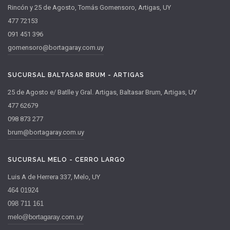
Rincón y 25 de Agosto, Tomás Gomensoro, Artigas, UY
477 72153
091 451 396
gomensoro@bortagaray.com.uy
SUCURSAL BALTASAR BRUM - ARTIGAS
25 de Agosto e/ Batlle y Gral. Artigas, Baltasar Brum, Artigas, UY
477 62679
098 873 277
brum@bortagaray.com.uy
SUCURSAL MELO - CERRO LARGO
Luis A de Herrera 337, Melo, UY
464 01924
098 711 161
melo@bortagaray.com.uy