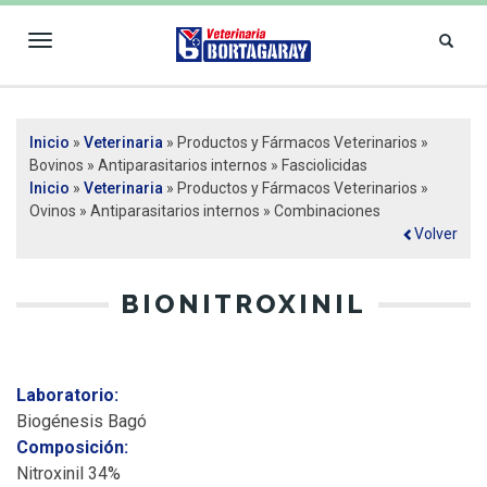
Toggle
navigation
VETERINARIA
Inicio
»
Veterinaria
» Productos y Fármacos Veterinarios »
Se encuentra usted aquí
BORTAGARAY
Bovinos » Antiparasitarios internos » Fasciolicidas
Inicio
»
Veterinaria
» Productos y Fármacos Veterinarios »
Ovinos » Antiparasitarios internos » Combinaciones
Volver
BIONITROXINIL
Laboratorio:
Biogénesis Bagó
Composición:
Nitroxinil 34%