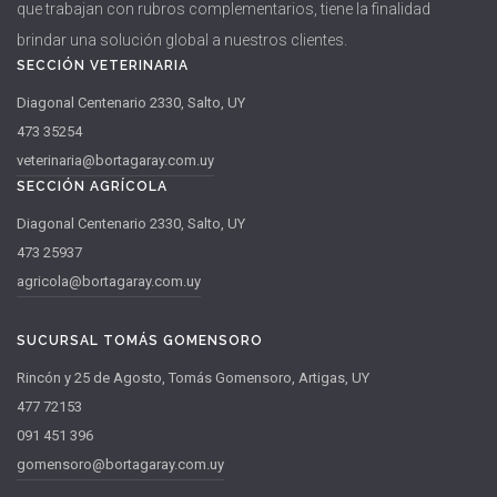
que trabajan con rubros complementarios, tiene la finalidad
brindar una solución global a nuestros clientes.
SECCIÓN VETERINARIA
Diagonal Centenario 2330, Salto, UY
473 35254
veterinaria@bortagaray.com.uy
SECCIÓN AGRÍCOLA
Diagonal Centenario 2330, Salto, UY
473 25937
agricola@bortagaray.com.uy
SUCURSAL TOMÁS GOMENSORO
Rincón y 25 de Agosto, Tomás Gomensoro, Artigas, UY
477 72153
091 451 396
gomensoro@bortagaray.com.uy