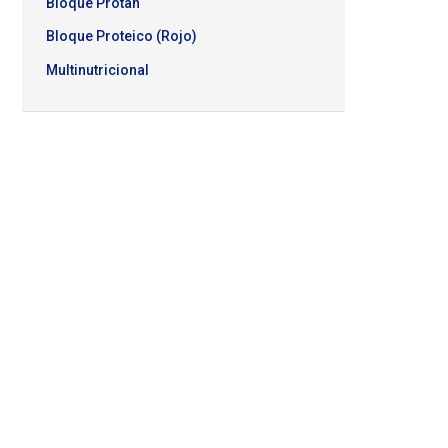
Bloque Protan
ver más
Bloque Proteico (Rojo)
Multinutricional
TALABARTERÍA
 TORÁXICO