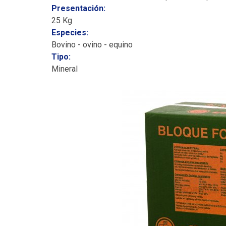
Bloques proteicos/energéticos
Presentación:
Aditivos Vitamínicos
25 Kg
Baños de
Especies:
Inmersión
Bovino - ovino - equino
COMEDEROS
LUBRICANTE
Tipo:
Mineral