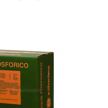
Leptospirosis
S Y CUBIERTAS
SEGURIDAD
MADERAS
CÁLCULO DE DESTETE PRECOZ
TABLA DE PESO SEGÚN PERÍMETRO