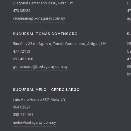
Diagonal Centenario 2330, Salto, UY
Di
473 35254
47
veterinaria@bortagaray.com.uy
ag
SUCURSAL TOMÁS GOMENSORO
S
Rincón y 25 de Agosto, Tomás Gomensoro, Artigas, UY
25
477 72153
U
091 451 396
47
gomensoro@bortagaray.com.uy
09
br
SUCURSAL MELO - CERRO LARGO
Luis A de Herrera 337, Melo, UY
464 01924
098 711 161
melo@bortagaray.com.uy