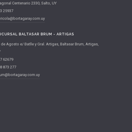
agonal Centenario 2330, Salto, UY
3 25937
ricola@bortagaray.com.uy
UCURSAL BALTASAR BRUM - ARTIGAS
 de Agosto e/ Batlle y Gral. Artigas, Baltasar Brum, Artigas,
Y
7 62679
8 873 277
um@bortagaray.com.uy