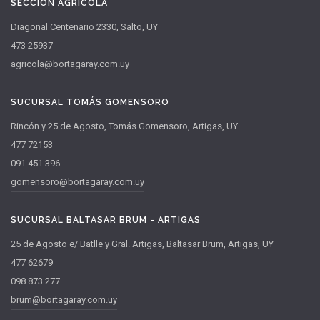
SECCIÓN AGRÍCOLA
Diagonal Centenario 2330, Salto, UY
473 25937
agricola@bortagaray.com.uy
SUCURSAL TOMÁS GOMENSORO
Rincón y 25 de Agosto, Tomás Gomensoro, Artigas, UY
477 72153
091 451 396
gomensoro@bortagaray.com.uy
SUCURSAL BALTASAR BRUM - ARTIGAS
25 de Agosto e/ Batlle y Gral. Artigas, Baltasar Brum, Artigas, UY
477 62679
098 873 277
brum@bortagaray.com.uy