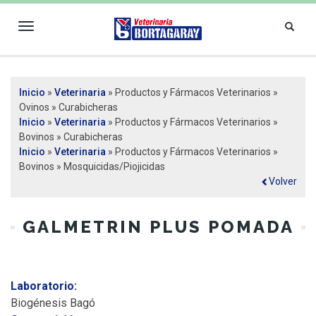
Toggle
navigation
VETERINARIA
Inicio
»
Veterinaria
» Productos y Fármacos Veterinarios »
Se encuentra usted aquí
BORTAGARAY
Ovinos » Curabicheras
Inicio
»
Veterinaria
» Productos y Fármacos Veterinarios »
Bovinos » Curabicheras
Inicio
»
Veterinaria
» Productos y Fármacos Veterinarios »
Bovinos » Mosquicidas/Piojicidas
Volver
GALMETRIN PLUS POMADA
Laboratorio:
Biogénesis Bagó