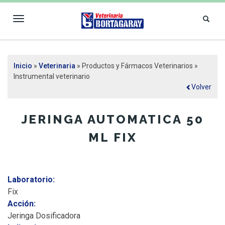
Toggle
navigation
VETERINARIA
Inicio
»
Veterinaria
» Productos y Fármacos Veterinarios »
Se encuentra usted aquí
BORTAGARAY
Instrumental veterinario
Volver
JERINGA AUTOMATICA 50
ML FIX
Laboratorio:
Fix
Acción:
Jeringa Dosificadora